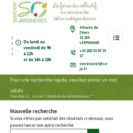
4 Route de
l'Hers
31 150
Du lundi au
LESPINASSE
vendredi de 9h
+33 (0)5 53 87 19
à 12h
17
et de 14h à 18h
secretariat@so-
ja.fr
Pour une recherche rapide, veuillez entrer un mot
valide
Vous êtes ici :
Accueil
/
Résultats de recherche pour ""
Nouvelle recherche
Si vous n'êtes pas satisfait des résultats ci-dessous, vous
pouvez lancer une autre recherche.