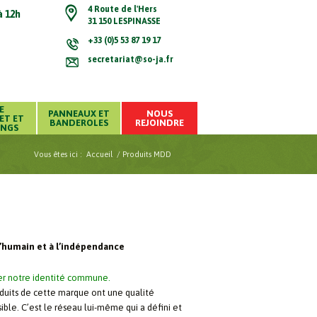
4 Route de l'Hers
à 12h
31 150 LESPINASSE
+33 (0)5 53 87 19 17
secretariat@so-ja.fr
E
PANNEAUX ET
NOUS
ET ET
BANDEROLES
REJOINDRE
INGS
Vous êtes ici :
Accueil
/
Produits MDD
 l’humain et à l’indépendance
cer notre identité commune.
oduits de cette marque ont une qualité
ble. C’est le réseau lui-même qui a défini et