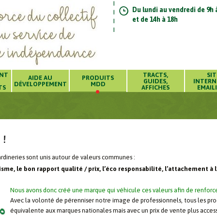
Du lundi au vendredi de 9h 
et de 14h à 18h
ENT
TRACTS,
SIT
AIDE AU
PRODUITS
GUIDES,
INTERN
DÉVELOPPEMENT
MDD
TS
AFFICHES
EMAIL
 !
ineries sont unis autour de valeurs communes :
isme, le bon rapport qualité / prix, l’éco responsabilité, l’attachement à
Nous avons donc créé une marque qui véhicule ces valeurs afin de renfor
Avec la volonté de pérenniser notre image de professionnels, tous les pr
équivalente aux marques nationales mais avec un prix de vente plus accessi