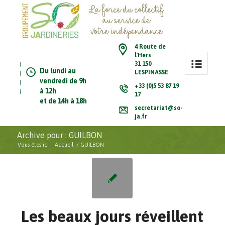
4 Route de
l'Hers
31 150
Du lundi au
LESPINASSE
vendredi de 9h
+33 (0)5 53 87 19
à 12h
17
et de 14h à 18h
secretariat@so-
ja.fr
Archive pour : GUILBON
Vous êtes ici :
Accueil
/
GUILBON
Les beaux jours réveillent