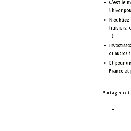
C’est le 
l’hiver po
N’oubliez
fraisiers,
…).
Investisse
et autres 
Et pour u
France
et
Partager cet 