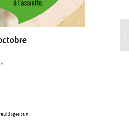
octobre
ie
euillages : un