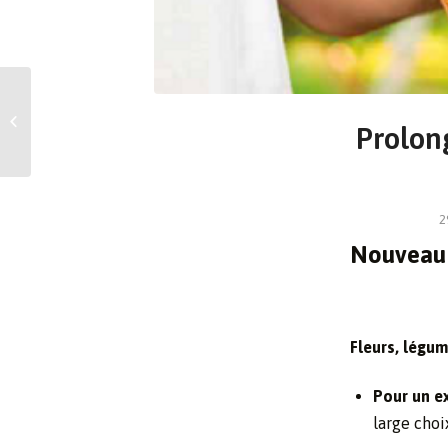
Prolongez l’été ! Du 25
septembre au 5 octobre
Prolon
2024
2
Nouveau 
Fleurs, légum
Pour un ex
large choi