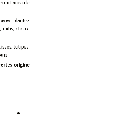
teront ainsi de
euses
, plantez
 radis, choux,
cisses, tulipes,
urs.
vertes origine