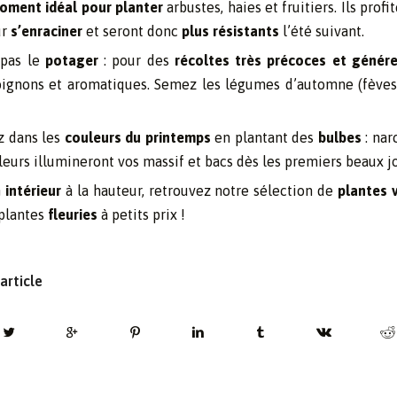
moment idéal pour planter
arbustes, haies et fruitiers. Ils profi
ur
s’enraciner
et seront donc
plus résistants
l’été suivant.
 pas le
potager
: pour des
récoltes très précoces et génér
 oignons et aromatiques. Semez les légumes d’automne (fèves,
z dans les
couleurs du printemps
en plantant des
bulbes
: nar
fleurs illumineront vos massif et bacs dès les premiers beaux jo
n
intérieur
à la hauteur, retrouvez notre sélection de
plantes 
 plantes
fleuries
à petits prix !
article