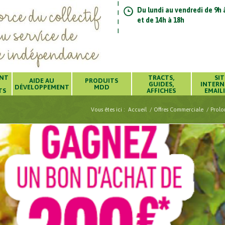
Du lundi au vendredi de 9h 
et de 14h à 18h
ENT
TRACTS,
SIT
AIDE AU
PRODUITS
GUIDES,
INTERN
DÉVELOPPEMENT
MDD
TS
AFFICHES
EMAIL
Vous êtes ici :
Accueil
/
Offres Commerciale
/
Prolo