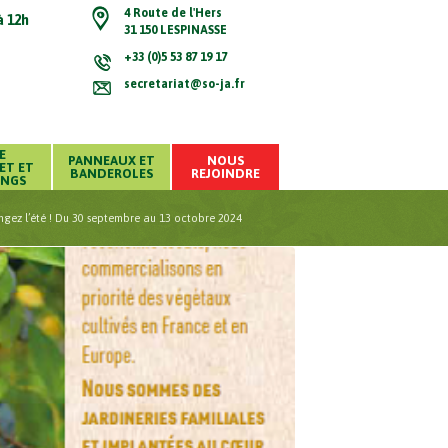
4 Route de l'Hers
à 12h
31 150 LESPINASSE
+33 (0)5 53 87 19 17
secretariat@so-ja.fr
E
PANNEAUX ET
NOUS
ET ET
BANDEROLES
REJOINDRE
INGS
ngez l’été ! Du 30 septembre au 13 octobre 2024