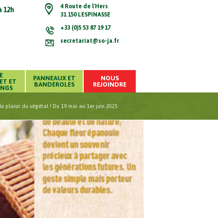
4 Route de l'Hers
à 12h
31 150 LESPINASSE
+33 (0)5 53 87 19 17
secretariat@so-ja.fr
E
PANNEAUX ET
NOUS
ET ET
BANDEROLES
REJOINDRE
INGS
le plaisir du végétal ! Du 19 mai au 1er juin 2025