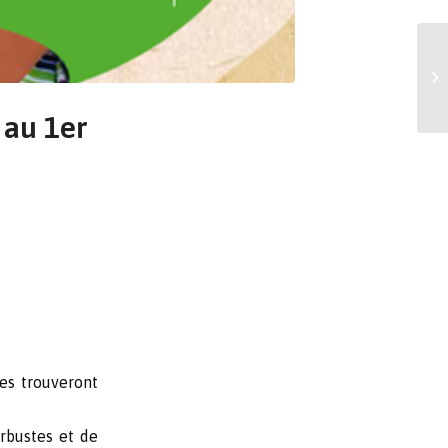
 au 1er
tes trouveront
arbustes et de