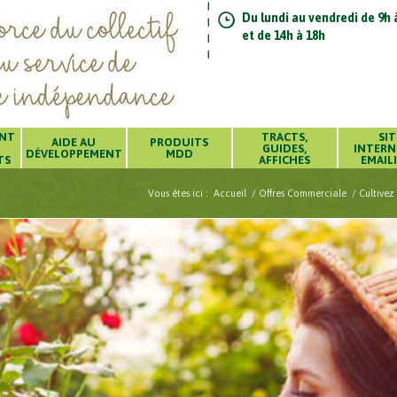
Du lundi au vendredi de 9h 
et de 14h à 18h
ENT
TRACTS,
SIT
AIDE AU
PRODUITS
GUIDES,
INTERN
DÉVELOPPEMENT
MDD
TS
AFFICHES
EMAIL
Vous êtes ici :
Accueil
/
Offres Commerciale
/
Cultivez 