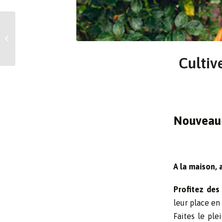
Cultivez le plaisir du
végétal ! Du 14 au 27
mai 2025
Cultiv
Nouveau 
A la maison, 
Profitez des
leur place en
Faites le pl