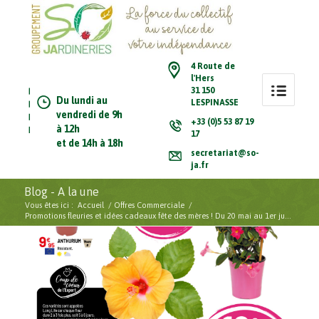
4 Route de
l'Hers
31 150
Du lundi au
LESPINASSE
vendredi de 9h
+33 (0)5 53 87 19
à 12h
17
et de 14h à 18h
secretariat@so-
ja.fr
Blog - A la une
Vous êtes ici :
Accueil
/
Offres Commerciale
/
Promotions fleuries et idées cadeaux fête des mères ! Du 20 mai au 1er ju...