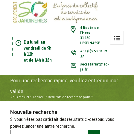
4 Route de
l'Hers
31 150
Du lundi au
LESPINASSE
vendredi de 9h
+33 (0)5 53 87 19
à 12h
17
et de 14h à 18h
secretariat@so-
ja.fr
Pour une recherche rapide, veuillez entrer un mot
valide
Vous êtes ici :
Accueil
/
Résultats de recherche pour ""
Nouvelle recherche
Si vous n'êtes pas satisfait des résultats ci-dessous, vous
pouvez lancer une autre recherche.