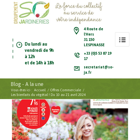
4 Route de
l'Hers
31 150
Du lundi au
LESPINASSE
vendredi de 9h
+33 (0)5 53 87 19
à 12h
17
et de 14h à 18h
secretariat@so-
ja.fr
Blog - A la une
Vous êtes ici :
Accueil
/
Offres Commerciale
/
Les bienfaits du végétal ! Du 10 au 21 avril 2024