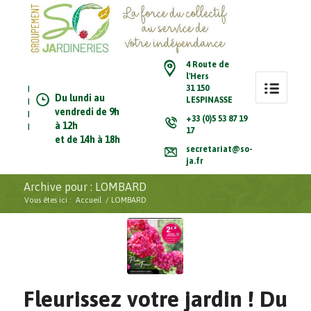
4 Route de
l'Hers
31 150
Du lundi au
LESPINASSE
vendredi de 9h
+33 (0)5 53 87 19
à 12h
17
et de 14h à 18h
secretariat@so-
ja.fr
Archive pour : LOMBARD
Vous êtes ici :
Accueil
/
LOMBARD
Fleurissez votre jardin ! Du